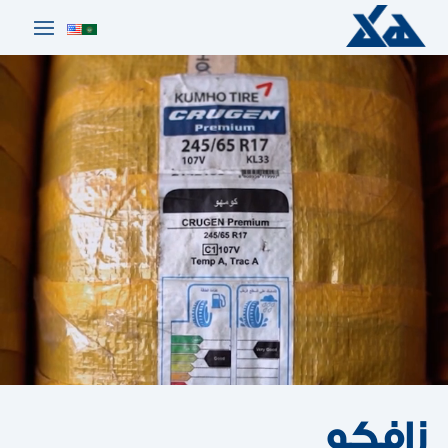
زافكو