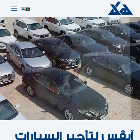
آيڤس لتأجير السيارات